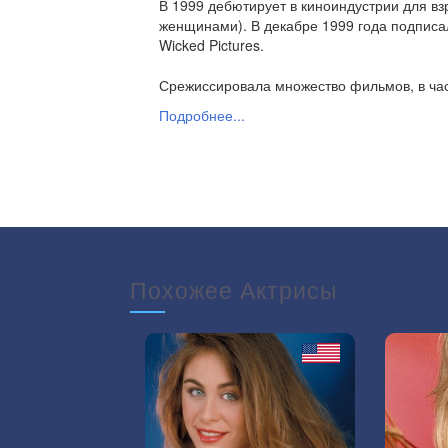
В 1999 дебютирует в киноиндустрии для вз
женщинами). В декабре 1999 года подписа
Wicked Pictures.
Срежиссировала множество фильмов, в част
Подробнее...
В 2003 году она начала выступать с мужчи
Show 5: Save The Best For Last. В течени
С 2005 года ушла на бессрочный перерыв 
продюсерской компании Shane's World.
Также Лейн вела реалити-шоу на Playboy T
протяжении шести сезонов до 2007 года и 
выходили на DVD и на канале Cinemax.
Похожее Актрисы
В октябре 2008 года Лейн подала иск о нару
Entertainment и Moniker Online Services в 
прибыль от доменных имен, похожих на её
вознаграждения. На судебном процессе отв
реакция, вызванная прекращением её кар
услуги. В феврале 2009 года она отозвала
подавала в суд. Её адвокат от комментарие