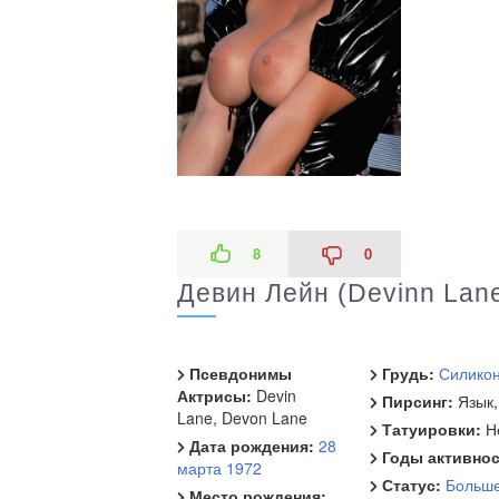
8
0
Девин Лейн (Devinn Lan
Псевдонимы
Грудь:
Силико
Актрисы:
Devin
Пирсинг:
Язык,
Lane, Devon Lane
Татуировки:
Н
Дата рождения:
28
Годы активнос
марта
1972
Статус:
Больше
Место рождения: