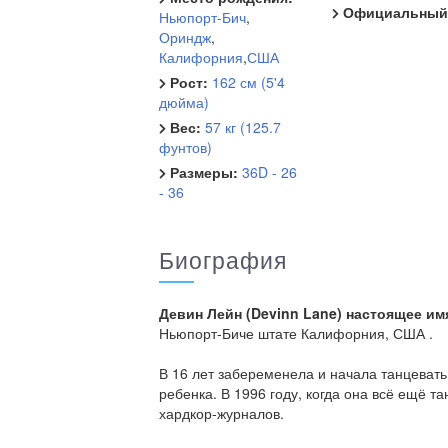
Официальный 
Ньюпорт-Бич
,
Ориндж
,
Калифорния
,
США
Рост:
162 см (5'4
дюйма)
Вес:
57 кг (125.7
фунтов)
Размеры:
36D - 26
- 36
Биография
Девин Лейн (Devinn Lane) настоящее имя
Ньюпорт-Биче штате Калифорния, США .
В 16 лет забеременела и начала танцевать 
ребенка. В 1996 году, когда она всё ещё т
хардкор-журналов.